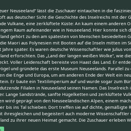
uer Neuseeland“ lässt die Zuschauer eintauchen in die faszini
ft aus deutscher Sicht die Geschichte des Inselreichs mit der 
de Vulkane, eine zerklüftete Küste: An kaum einem anderen Or
engem Raum aufeinander wie in Neuseeland. Hier konnte sich di
and gehört zu den am spätesten von Menschen besiedelten Ge
ie Maori aus Polynesien mit Booten auf die Inseln mitten im S
 Jahre später. Es waren deutsche Wissenschaftler wie Julius vo
and erforschten. Das „Land der langen weißen Wolke“, wie di
ckt. Voller Leidenschaft bereiste von Haast das Land. Er entd
ögel und gründete das erste Museum Neuseelands. Parallel zu 
ßen die Enge und Europa, um am anderen Ende der Welt ein ne
tein. Er baute ein Textilimperium auf und wurde sogar zum B
dutzende Filialen in Neuseeland seinen Namen. Das Inselreich i
r. Lange Sandstrände, sanfte Hügelketten und zerklüftete Vulk
n wird geprägt von den Neuseeländischen Alpen, einem mächti
er bis ins Tal schieben. Dort treffen sie auf dichte, gemäßigte 
t ihresgleichen und begeistert auch moderne Wissenschaftler u
land zu ihrer neuen Heimat gemacht. Die Zuschauer erleben W
h