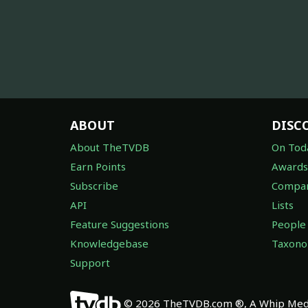
ABOUT
DISC
About TheTVDB
On Tod
Earn Points
Awards
Subscribe
Compan
API
Lists
Feature Suggestions
People
Knowledgebase
Taxon
Support
© 2026 TheTVDB.com ®, A Whip Medi