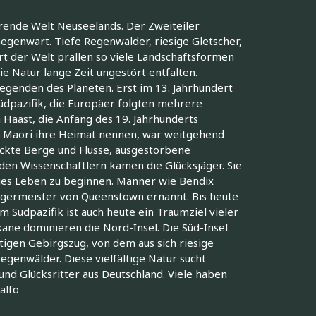
erende Welt Neuseelands. Der Zweiteiler
Gegenwart. Tiefe Regenwälder, riesige Gletscher,
t der Welt prallen so viele Landschaftsformen
e Natur lange Zeit ungestört entfalten.
genden des Planeten. Erst im 13. Jahrhundert
üdpazifik, die Europäer folgten mehrere
n Haast, die Anfang des 19. Jahrhunderts
e Maori ihre Heimat nennen, war weitgehend
eckte Berge und Flüsse, ausgestorbene
den Wissenschaftlern kamen die Glücksjäger. Sie
ues Leben zu beginnen. Männer wie Bendix
ürgermeister von Queenstown ernannt. Bis heute
m Südpazifik ist auch heute ein Traumziel vieler
ane dominieren die Nord-Insel. Die Süd-Insel
gen Gebirgszug, von dem aus sich riesige
Regenwälder. Diese vielfältige Natur sucht
nd Glücksritter aus Deutschland. Viele haben
alfo