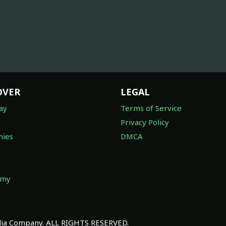
OVER
LEGAL
ay
Terms of Service
Privacy Policy
ies
DMCA
omy
a Company. ALL RIGHTS RESERVED.