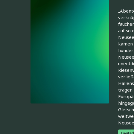
„Abente
verknüp
fauchen
auf so 
Neuseel
kamen d
hundert
Neuseel
unentde
Riesenv
verlie
Hallens
tragen 
Europäe
hingege
Gletsch
weltwei
Neusee
Deutsc