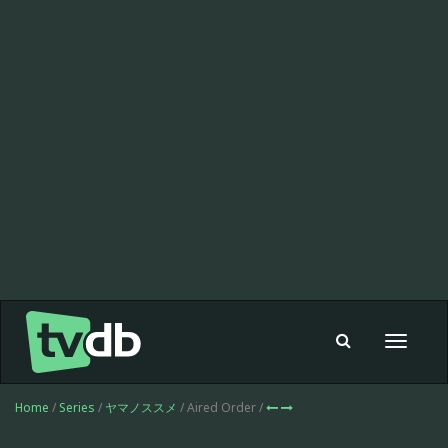
Toggle
navigat
Home
/
Series
/
ヤマノススメ
/ Aired Order /