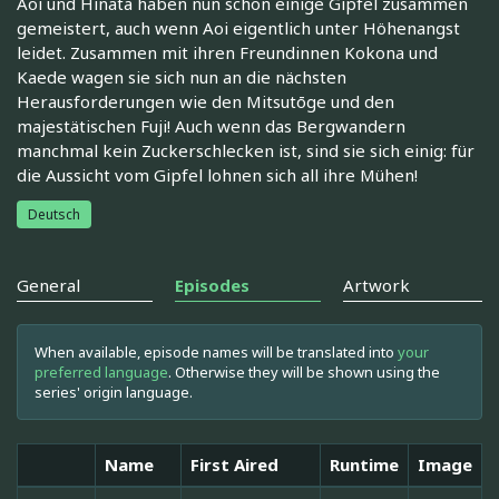
Aoi und Hinata haben nun schon einige Gipfel zusammen
gemeistert, auch wenn Aoi eigentlich unter Höhenangst
leidet. Zusammen mit ihren Freundinnen Kokona und
Kaede wagen sie sich nun an die nächsten
Herausforderungen wie den Mitsutōge und den
majestätischen Fuji! Auch wenn das Bergwandern
manchmal kein Zuckerschlecken ist, sind sie sich einig: für
die Aussicht vom Gipfel lohnen sich all ihre Mühen!
Deutsch
General
Episodes
Artwork
When available, episode names will be translated into
your
preferred language
. Otherwise they will be shown using the
series' origin language.
Name
First Aired
Runtime
Image