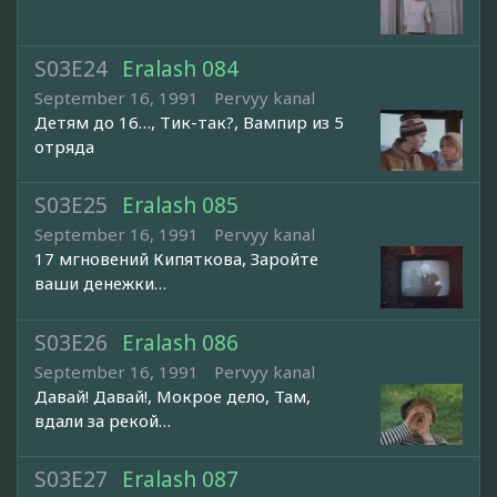
S03E24
Eralash 084
September 16, 1991
Pervyy kanal
Детям до 16…, Тик-так?, Вампир из 5
отряда
S03E25
Eralash 085
September 16, 1991
Pervyy kanal
17 мгновений Кипяткова, Заройте
ваши денежки…
S03E26
Eralash 086
September 16, 1991
Pervyy kanal
Давай! Давай!, Мокрое дело, Там,
вдали за рекой…
S03E27
Eralash 087