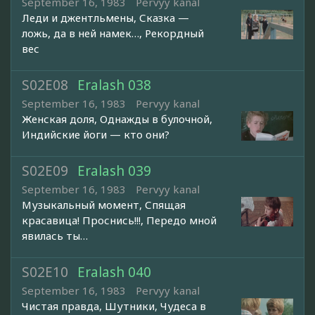
September 16, 1983
Pervyy kanal
Леди и джентльмены, Сказка —
ложь, да в ней намек…, Рекордный
вес
S02E08
Eralash 038
September 16, 1983
Pervyy kanal
Женская доля, Однажды в булочной,
Индийские йоги — кто они?
S02E09
Eralash 039
September 16, 1983
Pervyy kanal
Музыкальный момент, Спящая
красавица! Проснись!!!, Передо мной
явилась ты…
S02E10
Eralash 040
September 16, 1983
Pervyy kanal
Чистая правда, Шутники, Чудеса в