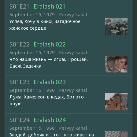
S01E21
Eralash 021
September 15, 1979
Pervyy kanal
Успел, Хочу в кино!, Загадочное
женское сердце
S01E22
Eralash 022
September 15, 1979
Pervyy kanal
Что наша жизнь — игра!, Прощай,
Вася!, Задачка
S01E23
Eralash 023
September 15, 1980
Pervyy kanal
Лужа, Хамелеон в кедах, Вот это
внук!
S01E24
Eralash 024
September 15, 1980
Pervyy kanal
Злодей, добряк и… тот, кто живет на