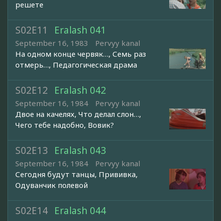
решете
S02E11
Eralash 041
September 16, 1983
Pervyy kanal
На одном конце червяк…, Семь раз
отмерь…, Педагогическая драма
S02E12
Eralash 042
September 16, 1984
Pervyy kanal
Двое на качелях, Что делал слон…,
Чего тебе надобно, Вовик?
S02E13
Eralash 043
September 16, 1984
Pervyy kanal
Сегодня будут танцы, Прививка,
Одуванчик полевой
S02E14
Eralash 044