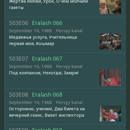
Жертва любви, Урок, О чем молчали
газеты
S03E06
Eralash 066
September 16, 1988
Pervyy kanal
Медвежья услуга, Учительница
первая моя, Кошмар
S03E07
Eralash 067
September 16, 1988
Pervyy kanal
Под колпаком, Некогда!, Замри!
S03E08
Eralash 068
September 16, 1988
Pervyy kanal
Осторожно, ученик!, Два билета на
вечерний сеанс, Визит инспектора