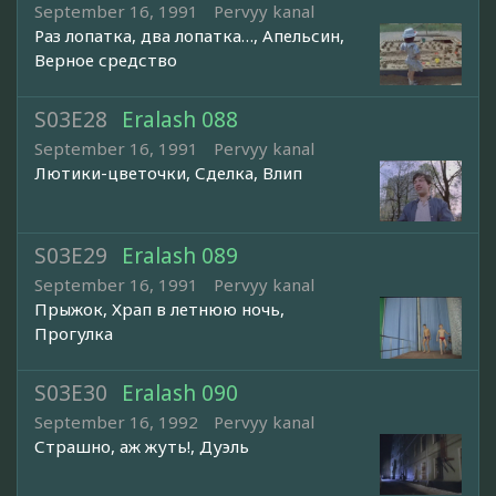
September 16, 1991
Pervyy kanal
Раз лопатка, два лопатка…, Апельсин,
Верное средство
S03E28
Eralash 088
September 16, 1991
Pervyy kanal
Лютики-цветочки, Сделка, Влип
S03E29
Eralash 089
September 16, 1991
Pervyy kanal
Прыжок, Храп в летнюю ночь,
Прогулка
S03E30
Eralash 090
September 16, 1992
Pervyy kanal
Страшно, аж жуть!, Дуэль