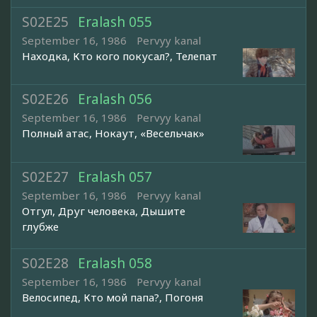
S02E25
Eralash 055
September 16, 1986
Pervyy kanal
Находка, Кто кого покусал?, Телепат
S02E26
Eralash 056
September 16, 1986
Pervyy kanal
Полный атас, Нокаут, «Весельчак»
S02E27
Eralash 057
September 16, 1986
Pervyy kanal
Отгул, Друг человека, Дышите
глубже
S02E28
Eralash 058
September 16, 1986
Pervyy kanal
Велосипед, Кто мой папа?, Погоня