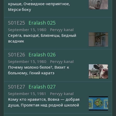
крыше, Очевидное-неприятное,
Мерси боку
S01E25
Eralash 025
September 15, 1980
Pervyy kanal
Серёга, выходи!, Близнецы, Бедный
всадник
S01E26
Eralash 026
September 15, 1980
Pervyy kanal
Почему молоко белое?, Визит к
больному, Гений каратэ
S01E27
Eralash 027
September 15, 1981
Pervyy kanal
Кому кто нравится, Вовка — добрая
душа, Пролетая над родной школой