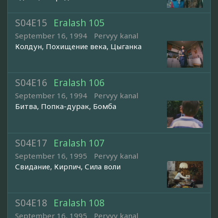
S04E15
Eralash 105
September 16, 1994
Pervyy kanal
Колдун, Похищение века, Цыганка
S04E16
Eralash 106
September 16, 1994
Pervyy kanal
Битва, Попка-дурак, Бомба
S04E17
Eralash 107
September 16, 1995
Pervyy kanal
Свидание, Кирпич, Сила воли
S04E18
Eralash 108
September 16, 1995
Pervyy kanal