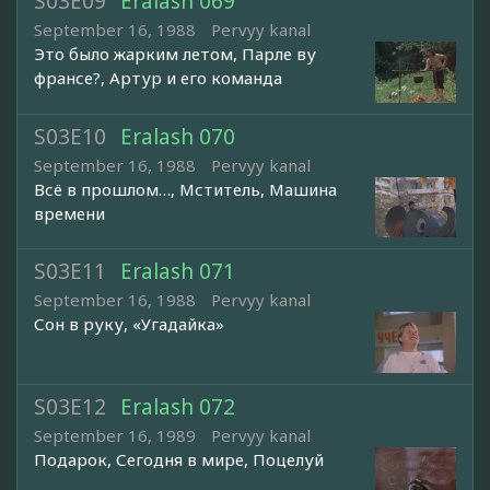
S03E09
Eralash 069
September 16, 1988
Pervyy kanal
Это было жарким летом, Парле ву
франсе?, Артур и его команда
S03E10
Eralash 070
September 16, 1988
Pervyy kanal
Всё в прошлом…, Мститель, Машина
времени
S03E11
Eralash 071
September 16, 1988
Pervyy kanal
Сон в руку, «Угадайка»
S03E12
Eralash 072
September 16, 1989
Pervyy kanal
Подарок, Сегодня в мире, Поцелуй