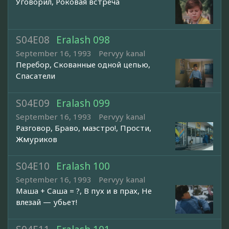
Уговорил, Роковая встреча
S04E08
Eralash 098
September 16, 1993
Pervyy kanal
Перебор, Скованные одной цепью,
Спасатели
S04E09
Eralash 099
September 16, 1993
Pervyy kanal
Разговор, Браво, маэстро!, Прости,
Жмуриков
S04E10
Eralash 100
September 16, 1993
Pervyy kanal
Маша + Саша = ?, В пух и в прах, Не
влезай — убьет!