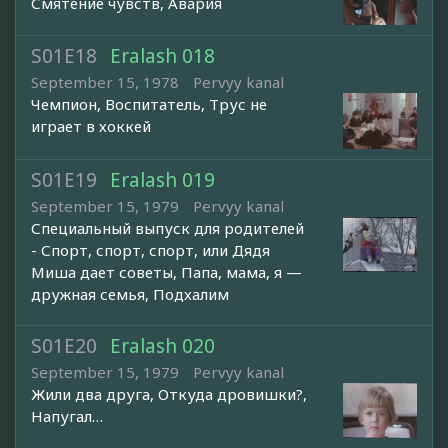
Смятение чувств, Авария
S01E18
Eralash 018
September 15, 1978
Pervyy kanal
Чемпион, Воспитатель, Трус не
играет в хоккей
S01E19
Eralash 019
September 15, 1979
Pervyy kanal
Специальный выпуск для родителей
- Спорт, спорт, спорт, или Дядя
Миша дает советы, Папа, мама, я —
дружная семья, Подхалим
S01E20
Eralash 020
September 15, 1979
Pervyy kanal
Жили два друга, Откуда дровишки?,
Напугал…