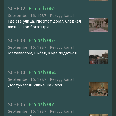
S03E02
Eralash 062
September 16, 1987
Pervyy kanal
Где эта улица, где этот дом?, Сладкая
жизнь, Три богатыря
S03E03
Eralash 063
September 16, 1987
Pervyy kanal
Металлолом, Рыбак, Куда податься?
S03E04
Eralash 064
September 16, 1987
Pervyy kanal
Достукался!, Улика, Как все!
S03E05
Eralash 065
September 16, 1987
Pervyy kanal