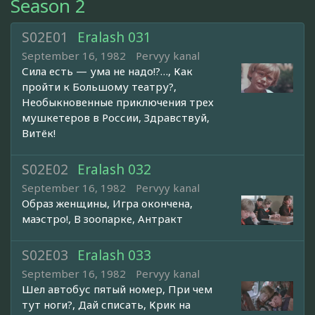
Season 2
S02E01
Eralash 031
September 16, 1982
Pervyy kanal
Сила есть — ума не надо!?…, Как
пройти к Большому театру?,
Необыкновенные приключения трех
мушкетеров в России, Здравствуй,
Витёк!
S02E02
Eralash 032
September 16, 1982
Pervyy kanal
Образ женщины, Игра окончена,
маэстро!, В зоопарке, Антракт
S02E03
Eralash 033
September 16, 1982
Pervyy kanal
Шел автобус пятый номер, При чем
тут ноги?, Дай списать, Крик на