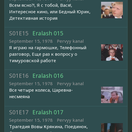
Всем ясно?!, Я с тобой, Вася!,
Интересное кино, или Бедный Юрик,
Детективная история
S01E15
Eralash 015
September 15, 1978
Pervyy kanal
Я играю на гармошке, Телефонный
разговор, Еще раз к вопросу о
тимуровской работе
S01E16
Eralash 016
September 15, 1978
Pervyy kanal
Все четыре колеса, Царевна-
несмеяна
S01E17
Eralash 017
September 15, 1978
Pervyy kanal
Трагедия Вовы Крякина, Поединок,