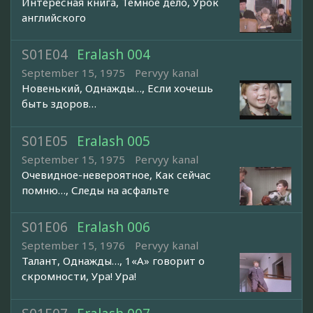
Интересная книга, Темное дело, Урок
английского
S01E04
Eralash 004
September 15, 1975
Pervyy kanal
Новенький, Однажды…, Если хочешь
быть здоров…
S01E05
Eralash 005
September 15, 1975
Pervyy kanal
Очевидное-невероятное, Как сейчас
помню…, Следы на асфальте
S01E06
Eralash 006
September 15, 1976
Pervyy kanal
Талант, Однажды…, 1«А» говорит о
скромности, Ура! Ура!