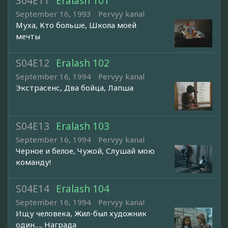
S04E11
Eralash 101
September 16, 1993
Pervyy kanal
Муха, Кто больше, Школа моей
мечты
S04E12
Eralash 102
September 16, 1994
Pervyy kanal
Экстрасенс, Два бойца, Лапша
S04E13
Eralash 103
September 16, 1994
Pervyy kanal
Черное и белое, Чужой, Слушай мою
команду!
S04E14
Eralash 104
September 16, 1994
Pervyy kanal
Ищу человека, Жил-был художник
один…, Награда