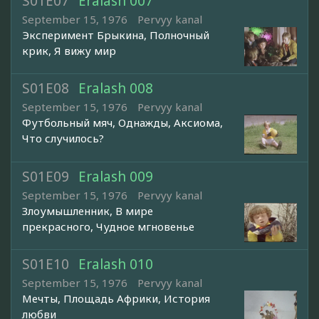
S01E07
Eralash 007
September 15, 1976
Pervyy kanal
Эксперимент Брыкина, Полночный
крик, Я вижу мир
S01E08
Eralash 008
September 15, 1976
Pervyy kanal
Футбольный мяч, Однажды, Аксиома,
Что случилось?
S01E09
Eralash 009
September 15, 1976
Pervyy kanal
Злоумышленник, В мире
прекрасного, Чудное мгновенье
S01E10
Eralash 010
September 15, 1976
Pervyy kanal
Мечты, Площадь Африки, История
любви