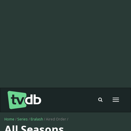
Toggle
navigat
Home
/
Series
/
Eralash
/ Aired Order /
All Seasons