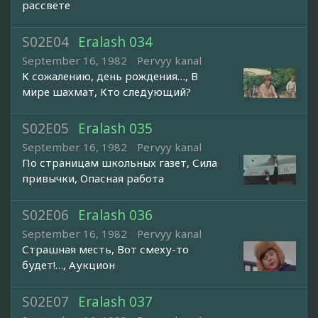
рассвете
S02E04
Eralash 034
September 16, 1982
Pervyy kanal
К сожалению, день рождения…, В
мире шахмат, Кто следующий?
S02E05
Eralash 035
September 16, 1982
Pervyy kanal
По страницам школьных газет, Сила
привычки, Опасная работа
S02E06
Eralash 036
September 16, 1982
Pervyy kanal
Страшная месть, Вот смеху-то
будет!…, Аукцион
S02E07
Eralash 037