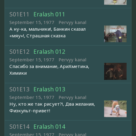
S01E11
Eralash 011
September 15, 1977
Pervyy kanal
А ну-ка, мальчики!, Банкин сказал
«мяу»!, Страшная сказка
S01E12
Eralash 012
September 15, 1977
Pervyy kanal
Спасибо за внимание, АриХметика,
Химики
S01E13
Eralash 013
September 15, 1977
Pervyy kanal
Ну, кто же так рисует?!, Два желания,
Физкульт-привет!
S01E14
Eralash 014
September 15, 1977
Pervyy kanal