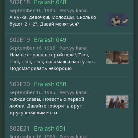
S02E18
Eralash 048
September 16, 1985
Pervyy kanal
А ну-ка, девочки!, Молодцы!, Сколько
будет 2 + 2?, Давай меняться?
S02E19
Eralash 049
September 16, 1985
Pervyy kanal
Нам не страшен серый волк!, Тюк,
тюк, тюк, тюк, поломался наш утюг,
Подсматривать нехорошо
S02E20
Eralash 050
September 16, 1985
Pervyy kanal
Жажда славы, Повесть о первой
любви, Давайте говорить друг
другу комплименты
S02E21
Eralash 051
September 16, 1985
Pervyy kanal