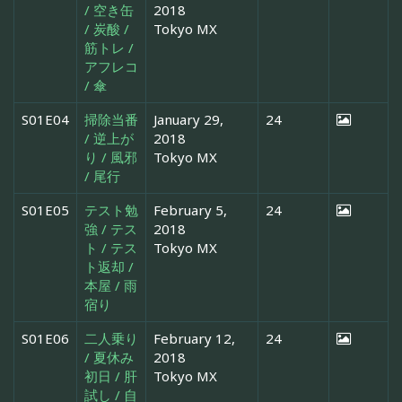
/ 空き缶
2018
/ 炭酸 /
Tokyo MX
筋トレ /
アフレコ
/ 傘
S01E04
掃除当番
January 29,
24
/ 逆上が
2018
り / 風邪
Tokyo MX
/ 尾行
S01E05
テスト勉
February 5,
24
強 / テス
2018
ト / テス
Tokyo MX
ト返却 /
本屋 / 雨
宿り
S01E06
二人乗り
February 12,
24
/ 夏休み
2018
初日 / 肝
Tokyo MX
試し / 自