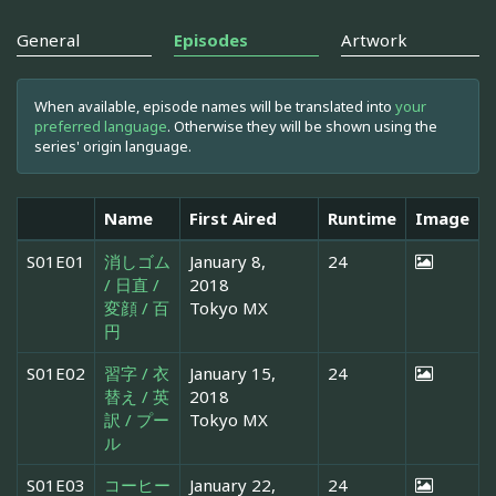
General
Episodes
Artwork
When available, episode names will be translated into
your
preferred language
. Otherwise they will be shown using the
series' origin language.
Name
First Aired
Runtime
Image
S01E01
消しゴム
January 8,
24
/ 日直 /
2018
変顔 / 百
Tokyo MX
円
S01E02
習字 / 衣
January 15,
24
替え / 英
2018
訳 / プー
Tokyo MX
ル
S01E03
コーヒー
January 22,
24