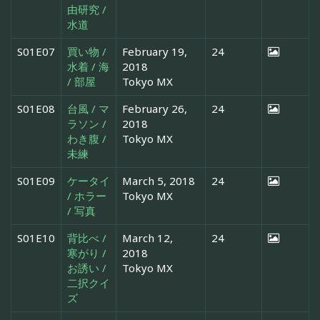
由研究 /
水道
S01E07
買い物 /
February 19,
24
水着 / 海
2018
/ 部屋
Tokyo MX
S01E08
台風 / マ
February 26,
24
ラソン /
2018
わき腹 /
Tokyo MX
未練
S01E09
ケータイ
March 5, 2018
24
/ ホラー
Tokyo MX
/ 写真
S01E10
背比べ /
March 12,
24
寒がり /
2018
お誘い /
Tokyo MX
二択クイ
ズ