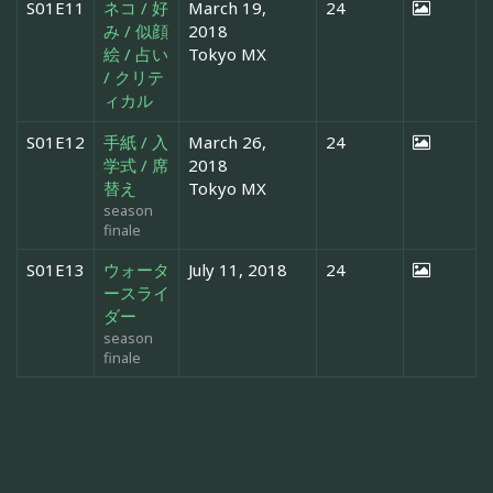
S01E11
ネコ / 好
March 19,
24
み / 似顔
2018
絵 / 占い
Tokyo MX
/ クリテ
ィカル
S01E12
手紙 / 入
March 26,
24
学式 / 席
2018
替え
Tokyo MX
season
finale
S01E13
ウォータ
July 11, 2018
24
ースライ
ダー
season
finale