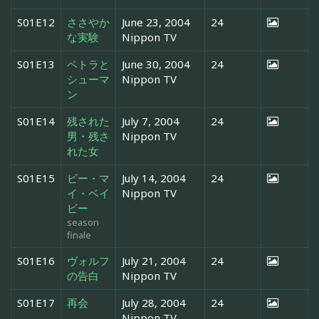
S01E12
ささやか
June 23, 2004
24
な実験
Nippon TV
S01E13
ペトラと
June 30, 2004
24
シューマ
Nippon TV
ン
S01E14
残された
July 7, 2004
24
男・残さ
Nippon TV
れた女
S01E15
ビー・マ
July 14, 2004
24
イ・ベイ
Nippon TV
ビー
season
finale
S01E16
ヴォルフ
July 21, 2004
24
の告白
Nippon TV
S01E17
再会
July 28, 2004
24
Nippon TV