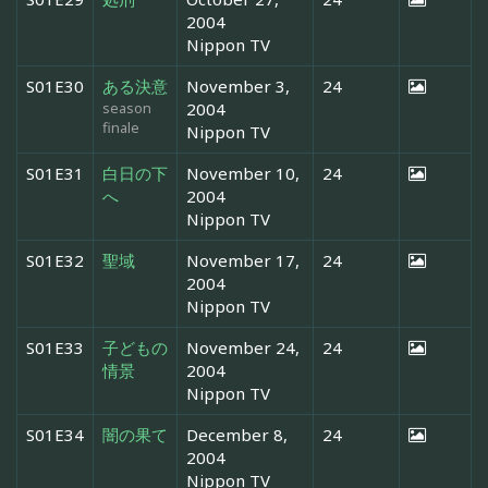
2004
Nippon TV
S01E30
ある決意
November 3,
24
season
2004
finale
Nippon TV
S01E31
白日の下
November 10,
24
へ
2004
Nippon TV
S01E32
聖域
November 17,
24
2004
Nippon TV
S01E33
子どもの
November 24,
24
情景
2004
Nippon TV
S01E34
闇の果て
December 8,
24
2004
Nippon TV