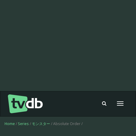
Toggle
navigat
Home
/
Series
/
モンスター
/ Absolute Order /