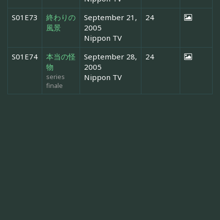
S01E73
終わりの
September 21,
24
風景
2005
Nippon TV
S01E74
本当の怪
September 28,
24
物
2005
series
Nippon TV
finale