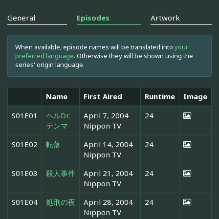
General
Episodes
Artwork
When available, episode names will be translated into
your
preferred language
. Otherwise they will be shown using the
series' origin language.
Name
First Aired
Runtime
Image
S01E01
ヘルDr.
April 7, 2004
24
テンマ
Nippon TV
S01E02
転落
April 14, 2004
24
Nippon TV
S01E03
殺人事件
April 21, 2004
24
Nippon TV
S01E04
処刑の夜
April 28, 2004
24
Nippon TV