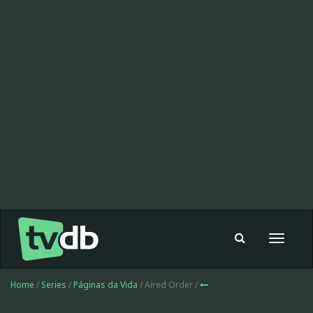
Toggle
navigat
Home
/
Series
/
Páginas da Vida
/ Aired Order /