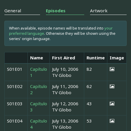
General
Episodes
Artwork
When available, episode names will be translated into
your
preferred language
. Otherwise they will be shown using the
series' origin language.
Name
First Aired
Runtime
Image
S01E01
Capítulo
July 10, 2006
82
1
TV Globo
S01E02
Capítulo
July 11, 2006
62
2
TV Globo
S01E03
Capítulo
July 12, 2006
43
3
TV Globo
S01E04
Capítulo
July 13, 2006
53
4
TV Globo