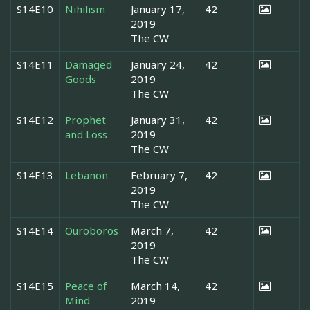
S14E10
Nihilism
January 17,
42
2019
The CW
S14E11
Damaged
January 24,
42
Goods
2019
The CW
S14E12
Prophet
January 31,
42
and Loss
2019
The CW
S14E13
Lebanon
February 7,
42
2019
The CW
S14E14
Ouroboros
March 7,
42
2019
The CW
S14E15
Peace of
March 14,
42
Mind
2019