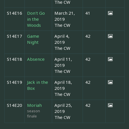
The CW
S14E16
Don't Go
March 21,
41
in the
2019
Woods
The CW
S14E17
Game
April 4,
42
Night
2019
The CW
S14E18
Absence
April 11,
42
2019
The CW
S14E19
Jack in the
April 18,
42
Box
2019
The CW
S14E20
Moriah
April 25,
42
season
2019
finale
The CW