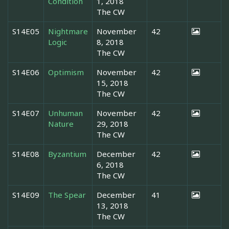
Condition
1, 2018
The CW
S14E05
Nightmare
November
42
Logic
8, 2018
The CW
S14E06
Optimism
November
42
15, 2018
The CW
S14E07
Unhuman
November
42
Nature
29, 2018
The CW
S14E08
Byzantium
December
42
6, 2018
The CW
S14E09
The Spear
December
41
13, 2018
The CW