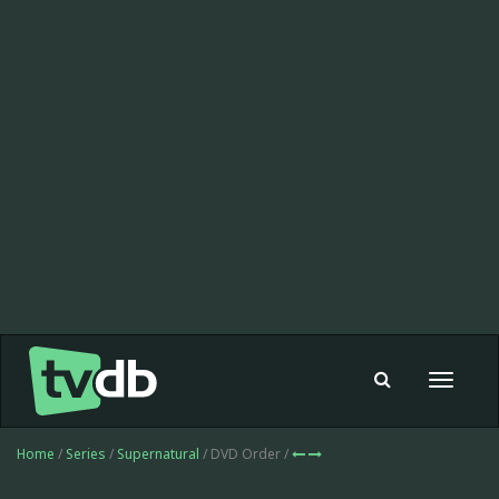
Toggle
navigat
Home
/
Series
/
Supernatural
/ DVD Order /