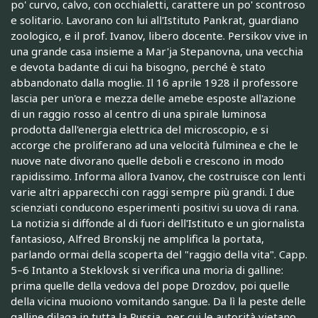
po' curvo, calvo, con occhialetti, carattere un po' scontroso
e solitario. Lavorano con lui all'Istituto Pankrat, guardiano
zoologico, e il prof. Ivanov, libero docente. Persikov vive in
una grande casa insieme a Mar'ja Stepanovna, una vecchia
e devota badante di cui ha bisogno, perché è stato
abbandonato dalla moglie. Il 16 aprile 1928 il professore
lascia per un'ora e mezza delle amebe esposte all'azione
di un raggio rosso al centro di una spirale luminosa
prodotta dall'energia elettrica del microscopio, e si
accorge che proliferano ad una velocità fulminea e che le
nuove nate divorano quelle deboli e crescono in modo
rapidissimo. Informa allora Ivanov, che costruisce con lenti
varie altri apparecchi con raggi sempre più grandi. I due
scienziati conducono esperimenti positivi su uova di rana.
La notizia si diffonde al di fuori dell'Istituto e un giornalista
fantasioso, Alfred Bronskij ne amplifica la portata,
parlando ormai della scoperta del "raggio della vita". Capp.
5–6 Intanto a Steklovsk si verifica una moria di galline:
prima quelle della vedova del pope Drozdov, poi quelle
della vicina muoiono vomitando sangue. Da lì la peste delle
galline dilaga in tutta la Russia, per cui le autorità vietano