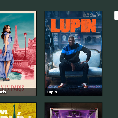
aris
Lupin