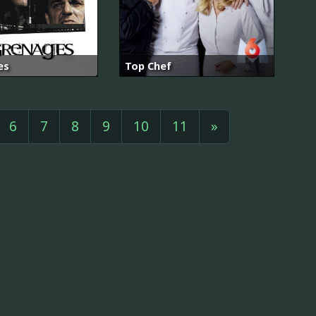
es
Top Chef
6
7
8
9
10
11
»