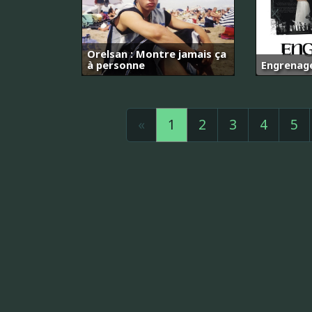
Orelsan : Montre jamais ça
à personne
Engrenag
«
1
2
3
4
5