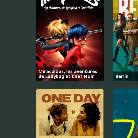
Miraculous, les aventures
de Ladybug et Chat Noir
Berlín