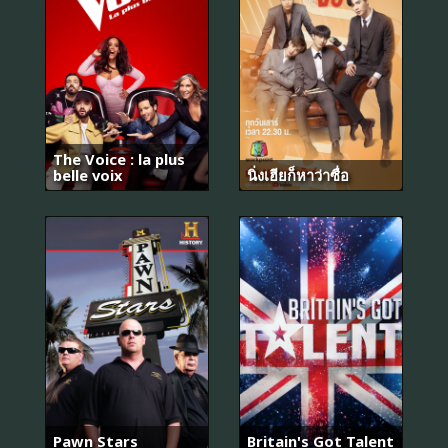
The Voice : la plus
belle voix
นิ่งเฮียก็หาว่าซื่อ
나
의
해
방
Pawn Stars
Britain's Got Talent