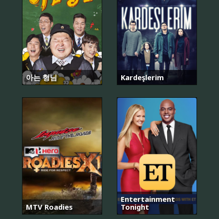
아는 형님
Kardeşlerim
어
게
인
마
이
Entertainment
라
MTV Roadies
Tonight
이