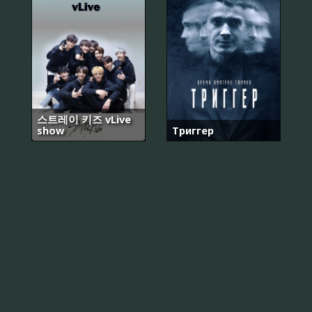
스트레이 키즈 vLive
show
Триггер