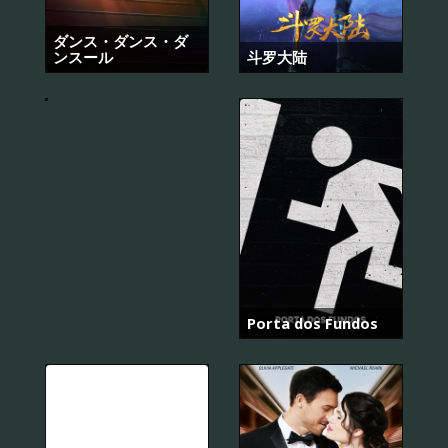
금
부
터
ダンス・ダンス・ダ
쇼
ンスール
斗罗大陆
타
임!
Porta dos Fundos