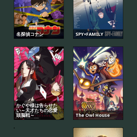
名探偵コナン
SPY×FAMILY
かぐや様は告らせた
い～天才たちの恋愛
頭脳戦～
The Owl House
내
일