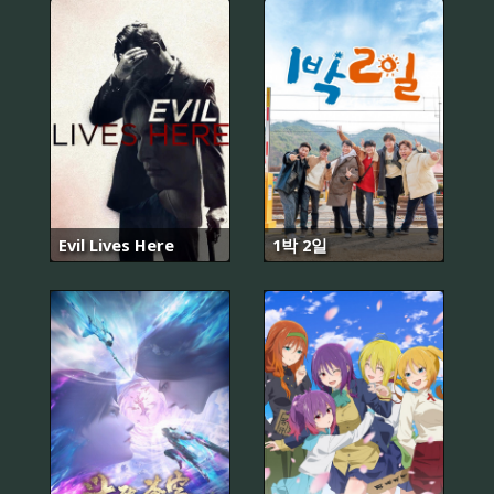
Evil Lives Here
1박 2일