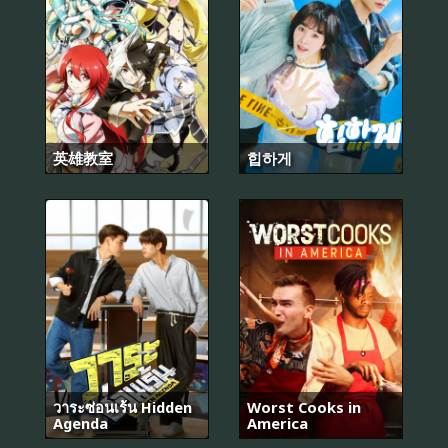
英雄教室
힙하게
วาระซ่อนเร้น Hidden
Worst Cooks in
Agenda
America