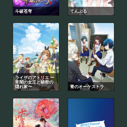
斗破苍穹
てんぷる
ライザのアトリエ 〜
常闇の女王と秘密の
隠れ家〜
青のオーケストラ