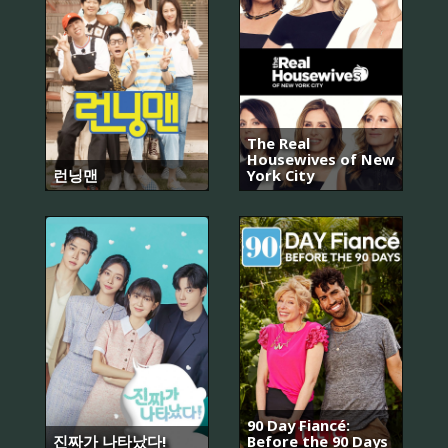
The Real
Housewives of New
런닝맨
York City
90 Day Fiancé:
진짜가 나타났다!
Before the 90 Days