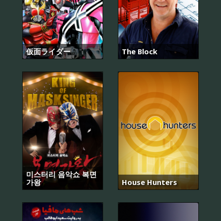
仮面ライダー
The Block
미스터리 음악쇼 복면
가왕
House Hunters