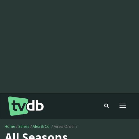
Toggle
navigat
Home
/
Series
/
Alex & Co.
/ Aired Order /
All Seasons