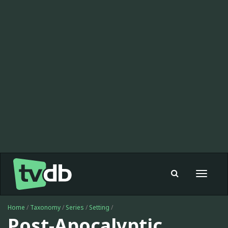
Toggle
navigat
Home
/
Taxonomy
/
Series
/
Setting
/
Post-Apocalyptic