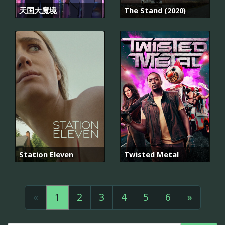
天国大魔境
The Stand (2020)
Station Eleven
Twisted Metal
«
1
2
3
4
5
6
»