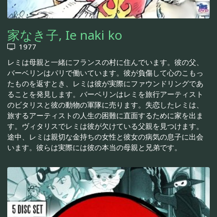
家なき子, Ie naki ko
1977
レミは母親と一緒にフランスの村に住んでいます。彼の父、
バーベリンはパリで働いています。彼が負傷して心のこもっ
たものを返すとき、レミは彼が実際にファウンドリングであ
ることを発見します。バーベリンはレミを旅行アーティスト
のビタリスと彼の動物の軍隊に売ります。失恋したレミは、
旅するアーティストの人生の困難に直面するために家を出ま
す。ヴィタリスでレミは彼が欠けている父親を見つけます。
途中、レミは親切な金持ちの女性と彼女の病気の息子に出会
います。彼らは実際には彼の本当の母親と兄弟です。