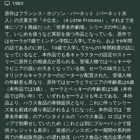
1985
原作はフランシス・ホジソン・バーネット（バーネット夫
人）の児童文学『小公女』（A Little Princess）。それまで全
体にソフト路線だった「世界名作劇場」シリーズの中にあっ
て、いじめを扱うなど異彩を放つ作品となっている。原作で
はセーラが7歳でミンチン学院に入学してから、およそ6年間
の話であるのに対し、10歳で入学してからの1年間程度の話に
なっているなど、本作品でも各キャラクターの設定やストー
リーに原作との相違点が見られる。登場人物ではベッキーや
ラビニアの扱いが大きくなっている他、セーラの味方として
オリジナルキャラクターのピーターが配置された。登場人物
の年齢差も異なり、原作ではセーラとラビニアの年齢差は6歳
（本作品では3歳）、セーラとベッキーの年齢差は5歳（本作
品では同い年）で、いずれもセーラよりも年上である。 本作
品より、ハウス食品の単独提供となり、これに伴ってシリー
ズ名も前述の通り表記されるようになった。本作品では「世
界名作劇場」のアバンタイトルの「ハウス食品」ロゴはテロ
ップで別乗せしていたため（これとは別にブルーバックで提
供クレジットも表示）、前述のノンスポンサー期間や系列外
局での番組販売扱いの遅れ放送（ハウス食品と地元企業の複