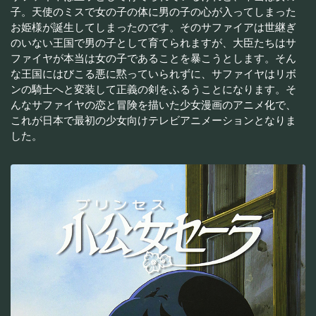
子。天使のミスで女の子の体に男の子の心が入ってしまった
お姫様が誕生してしまったのです。そのサファイアは世継ぎ
のいない王国で男の子として育てられますが、大臣たちはサ
ファイヤが本当は女の子であることを暴こうとします。そん
な王国にはびこる悪に黙っていられずに、サファイヤはリボ
ンの騎士へと変装して正義の剣をふるうことになります。そ
んなサファイヤの恋と冒険を描いた少女漫画のアニメ化で、
これが日本で最初の少女向けテレビアニメーションとなりま
した。