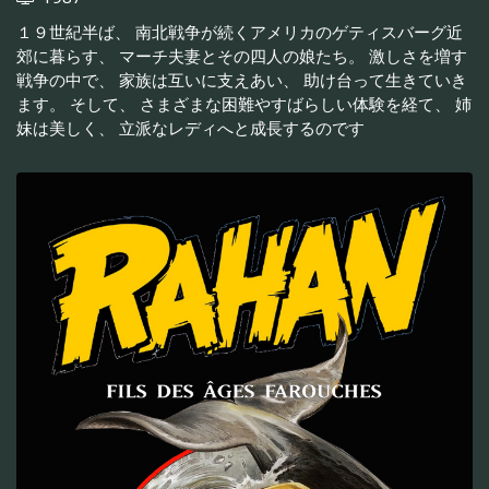
１９世紀半ば、 南北戦争が続くアメリカのゲティスバーグ近
郊に暮らす、 マーチ夫妻とその四人の娘たち。 激しさを増す
戦争の中で、 家族は互いに支えあい、 助け台って生きていき
ます。 そして、 さまざまな困難やすばらしい体験を経て、 姉
妹は美しく、 立派なレディへと成長するのです