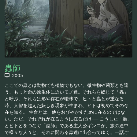
蟲師
2005
ここでの蟲とは動物でも植物でもない、微生物や菌類とも違
う、もっと命の原生体に近いモノ達。それらを総じて「蟲」
と呼ぶ。それらは形や存在が曖昧で、ヒトと蟲とが重なる
時、人智を超えた妖しき現象が生まれ、ヒトは初めてその存
在を知る。 生命とは、他をおびやかすために在るのではな
い。ただ、それぞれが在るように在るだけ── こうした「蟲」
とヒトとをつなぐ「蟲師」である主人公ギンコが、旅の途中
で様々な人々と、それに関わる蟲達に出会ってゆく。一話ご