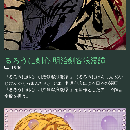
るろうに剣心 明治剣客浪漫譚
1996
『るろうに剣心 -明治剣客浪漫譚-』（るろうにけんしん めい
じけんかくろまんたん）では、和月伸宏による日本の漫画
『るろうに剣心 -明治剣客浪漫譚-』を原作としたアニメ作品
全般を扱う。