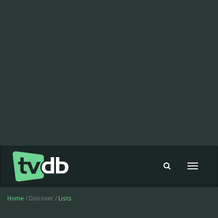
Toggle
navigat
Home
/ Discover /
Lists