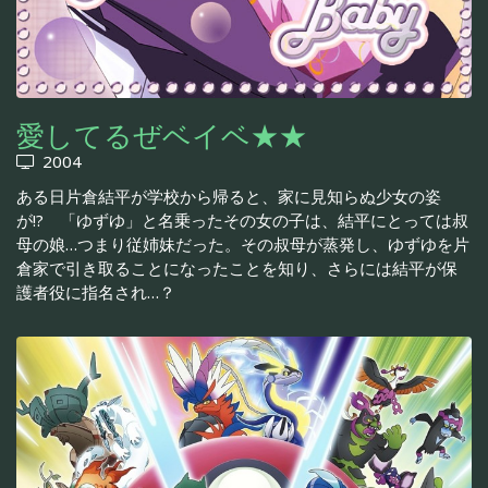
愛してるぜベイベ★★
2004
ある日片倉結平が学校から帰ると、家に見知らぬ少女の姿
が!? 「ゆずゆ」と名乗ったその女の子は、結平にとっては叔
母の娘…つまり従姉妹だった。その叔母が蒸発し、ゆずゆを片
倉家で引き取ることになったことを知り、さらには結平が保
護者役に指名され…？