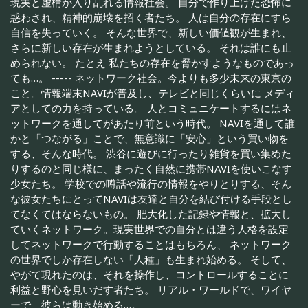
現実と虚構が入り乱れる情報社会。 自分で作り上げた恐怖に
惑わされ、精神的崩壊を招く者たち。 人は自分の存在にすら
自信を失っていく。 そんな世界で、新しい価値観が生まれ、
さらに新しい存在が生まれようとしている。 それは誰にも止
められない。 たとえ 私たちの存在を脅かすようなものであっ
ても…。 ----- ネットワーク社会。今よりも多少未来の東京の
こと。情報端末NAVIが普及し、テレビと同じくらいに メディ
アとしての力を持っている。 人とコミュニケートするにはネ
ットワークを通してがあたり前という時代。 NAVIを通して誰
かと「つながる」ことで、無意識に「安心」という買い物を
する、そんな時代。 渋谷に遊びに行ったり雑貨を買い集めた
りするのと同じ様に、まったく自然に携帯NAVIを使いこなす
少女たち。 学校での噂話や流行の情報をやりとりする、そん
な彼女たちにとってNAVIは友達と自分を結び付ける手段とし
てなくてはならないもの。 肥大化した記録や情報と、拡大し
ていくネットワーク。現実世界での自分とは違う人格を設定
してネットワークで行動することはもちろん、 ネットワーク
の世界でしか存在しない「人種」も生まれ始める。 そして、
やがて現れたのは、それを操作し、コントロールすることに
利益と野心を見いだす者たち。 リアル・ワールドで、ワイヤ
ーで、彼らは動き始める…。