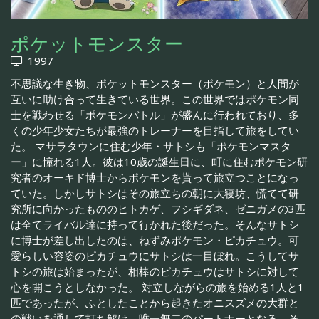
ポケットモンスター
1997
不思議な生き物、ポケットモンスター（ポケモン）と人間が
互いに助け合って生きている世界。この世界ではポケモン同
士を戦わせる「ポケモンバトル」が盛んに行われており、多
くの少年少女たちが最強のトレーナーを目指して旅をしてい
た。 マサラタウンに住む少年・サトシも「ポケモンマスタ
ー」に憧れる1人。彼は10歳の誕生日に、町に住むポケモン研
究者のオーキド博士からポケモンを貰って旅立つことになっ
ていた。しかしサトシはその旅立ちの朝に大寝坊、慌てて研
究所に向かったもののヒトカゲ、フシギダネ、ゼニガメの3匹
は全てライバル達に持って行かれた後だった。そんなサトシ
に博士が差し出したのは、ねずみポケモン・ピカチュウ。可
愛らしい容姿のピカチュウにサトシは一目ぼれ。こうしてサ
トシの旅は始まったが、相棒のピカチュウはサトシに対して
心を開こうとしなかった。 対立しながらの旅を始める1人と1
匹であったが、ふとしたことから起きたオニスズメの大群と
の戦いを通して打ち解け、唯一無二のパートナーとなる。そ