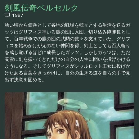
剣風伝奇ベルセルク
1997
幼い頃から傭兵として各地の戦場を転々とする生活を送るガ
ッツはグリフィス率いる鷹の団に入団。切り込み隊隊長とし
て、百年戦争での鷹の団の武勲の数々を支えていた。グリフ
ィスを始めかけがえのない仲間を得、剣士としても百人斬り
を成し遂げるほどに成長したガッツ。しかしガッツは、ただ
闇雲に剣を振ってきただけの自分の人生に問いを投げかける
ようになる。そしてグリフィスがシャルロット王女に投げか
けたある言葉をきっかけに、自分の生きる道を自らの手で見
出す決意を固める。