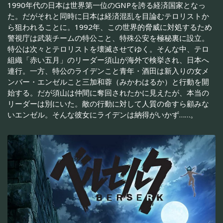
1990年代の日本は世界第一位のGNPを誇る経済国家となっ
た。だがそれと同時に日本は経済混乱を目論むテロリストか
ら狙われることに。1992年、この世界的脅威に対処するため
警視庁は武装チームの特公こと、特殊公安を極秘裏に設立。
特公は次々とテロリストを壊滅させてゆく。そんな中、テロ
組織「赤い五月」のリーダー須山が海外で検挙され、日本へ
連行。一方、特公のライデンこと青年・酒田は新入りの女メ
ンバー・エンゼルこと三加和蓉（みかわはるか）と行動を開
始する。だが須山は仲間に奪回されたかに見えたが、本当の
リーダーは別にいた。敵の行動に対して人質の命すら顧みな
いエンゼル。そんな彼女にライデンは納得がいかず……。